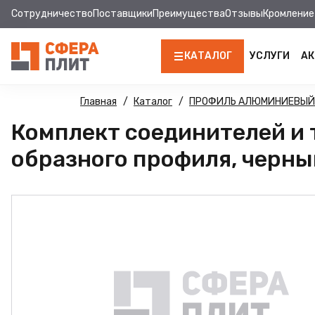
Сотрудничество
Поставщики
Преимущества
Отзывы
Кромление
КАТАЛОГ
УСЛУГИ
АК
ЛДСП
Главная
Каталог
ПРОФИЛЬ АЛЮМИНИЕВЫЙ
Комплект соединителей и 
КРОМКА
образного профиля, черный
МДФ
МДФ ПАНЕЛИ
СТОЛЕШНИЦЫ
ХДФ
ДВПО