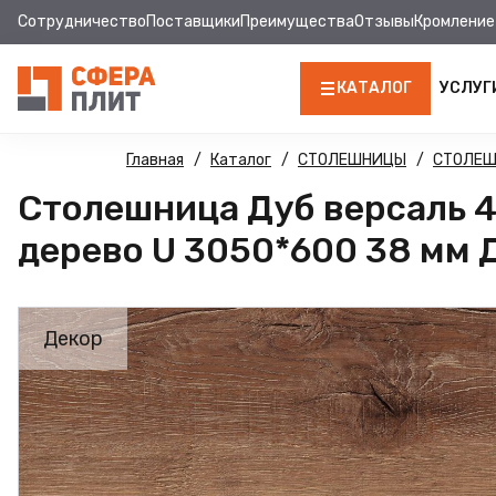
Сотрудничество
Поставщики
Преимущества
Отзывы
Кромление
КАТАЛОГ
УСЛУГ
ЛДСП
Главная
Каталог
СТОЛЕШНИЦЫ
СТОЛЕ
Столешница Дуб версаль 
КРОМКА
дерево U 3050*600 38 мм 
МДФ
МДФ ПАНЕЛИ
Декор
СТОЛЕШНИЦЫ
ХДФ
ДВПО