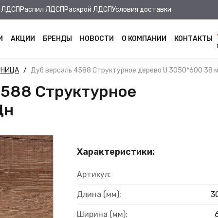
 ЛДСП
Распил ЛДСП
Раскрой ЛДСП
Условия доставки
И
АКЦИИ
БРЕНДЫ
НОВОСТИ
О КОМПАНИИ
КОНТАКТЫ
ШНИЦА
Дуб версаль 4588 Структурное дерево U 3050*600 38 
4588 Структурное
Дн
Характеристики:
Артикул:
Длина (мм):
3
Ширина (мм):