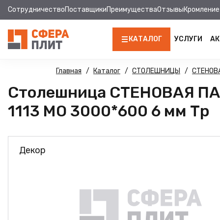
Сотрудничество
Поставщики
Преимущества
Отзывы
Кромление
КАТАЛОГ
УСЛУГИ
АК
ЛДСП
Главная
Каталог
СТОЛЕШНИЦЫ
СТЕНОВ
Столешница СТЕНОВАЯ ПА
КРОМКА
1113 MO 3000*600 6 мм Тр
МДФ
МДФ ПАНЕЛИ
Декор
СТОЛЕШНИЦЫ
ХДФ
ДВПО