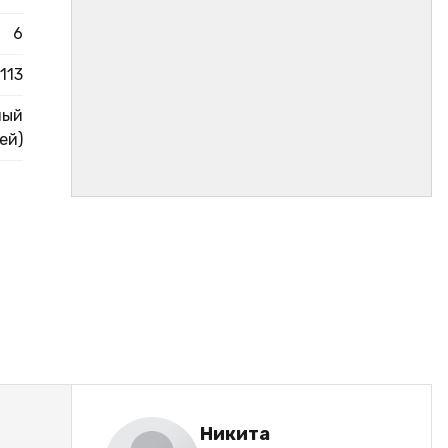
6
113
ный
ей)
Никита