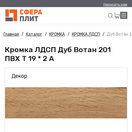
Написать нам
Главная
Каталог
КРОМКА
КРОМКА ЛДСП
Дуб Вотан 20
Искать
Кромка ЛДСП Дуб Вотан 201
ПВХ Т 19 * 2 А
Декор