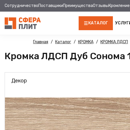
Сотрудничество
Поставщики
Преимущества
Отзывы
Кромление
КАТАЛОГ
УСЛУГ
ЛДСП
Главная
Каталог
КРОМКА
КРОМКА ЛДСП
Кромка ЛДСП Дуб Сонома 10
КРОМКА
МДФ
Декор
МДФ ПАНЕЛИ
СТОЛЕШНИЦЫ
ХДФ
ДВПО