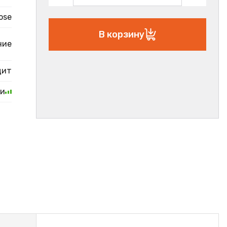
ose
В корзину
ние
цит
ии