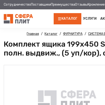
Сотрудничество
Поставщики
Преимущества
Отзывы
Кромление
КАТАЛОГ
УСЛУГИ
АК
ЛДСП
Главная
Каталог
ФУРНИТУРА
СИСТЕМА
Комплект ящика 199х450 So
КРОМКА
полн. выдвиж., (5 уп/кор),
МДФ
МДФ ПАНЕЛИ
СТОЛЕШНИЦЫ
ХДФ
ДВПО