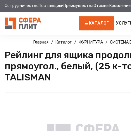
Сотрудничество
Поставщики
Преимущества
Отзывы
Кромление
КАТАЛОГ
УСЛУГ
ЛДСП
Главная
Каталог
ФУРНИТУРА
СИСТЕМА
Рейлинг для ящика продол
КРОМКА
прямоугол., белый, (25 к-т
МДФ
TALISMAN
МДФ ПАНЕЛИ
СТОЛЕШНИЦЫ
ХДФ
ДВПО