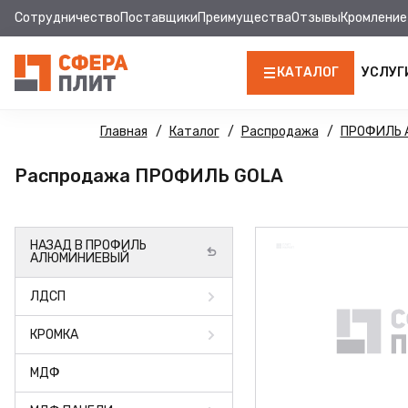
Сотрудничество
Поставщики
Преимущества
Отзывы
Кромление
КАТАЛОГ
УСЛУГ
ЛДСП
Главная
Каталог
Распродажа
ПРОФИЛЬ
КРОМКА
Распродажа ПРОФИЛЬ GOLA
МДФ
НАЗАД В ПРОФИЛЬ
МДФ ПАНЕЛИ
АЛЮМИНИЕВЫЙ
СТОЛЕШНИЦЫ
ЛДСП
ХДФ
КРОМКА
ДВПО
МДФ