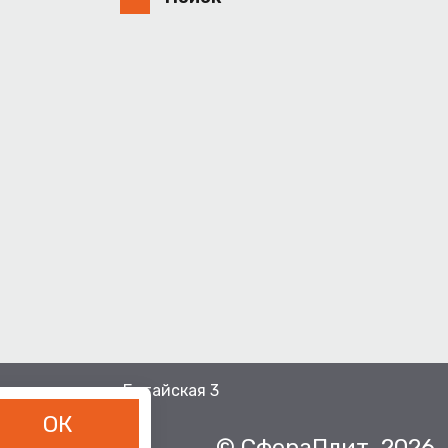
рхнерусское, ул.Батайская 3
ОК
© СфераПлит, 2026.