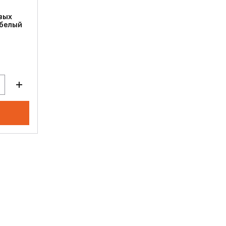
вых
 белый