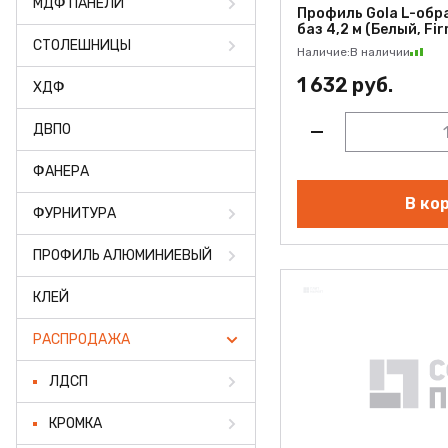
МДФ ПАНЕЛИ
ФАНЕРА
Профиль Gola L-обр
баз 4,2 м (Белый, Fi
СТОЛЕШНИЦЫ
ФУРНИТУРА
Наличие:
В наличии
1 632 руб.
ХДФ
ПРОФИЛЬ АЛЮМИНИЕ
ДВПО
КЛЕЙ
ФАНЕРА
РАСПРОДАЖА
В ко
ФУРНИТУРА
НОВИНКИ
ПРОФИЛЬ АЛЮМИНИЕВЫЙ
КЛЕЙ
РАСПРОДАЖА
ЛДСП
КРОМКА