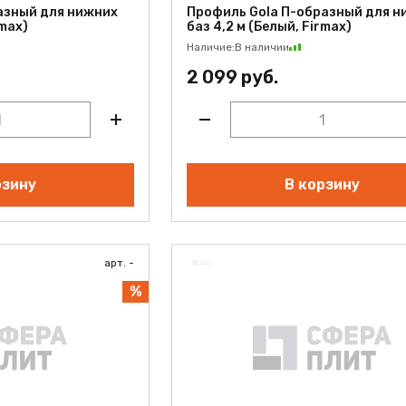
азный для нижних
Профиль Gola П-образный для н
rmax)
баз 4,2 м (Белый, Firmax)
Наличие:
В наличии
2 099 руб.
ВЫЙ
рзину
В корзину
арт. -
%