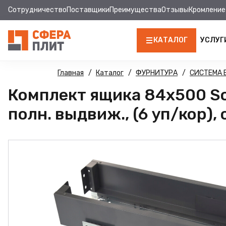
Сотрудничество
Поставщики
Преимущества
Отзывы
Кромление
КАТАЛОГ
УСЛУГ
ЛДСП
Главная
Каталог
ФУРНИТУРА
СИСТЕМА
Комплект ящика 84х500 Sof
КРОМКА
полн. выдвиж., (6 уп/кор),
МДФ
МДФ ПАНЕЛИ
СТОЛЕШНИЦЫ
ХДФ
ДВПО