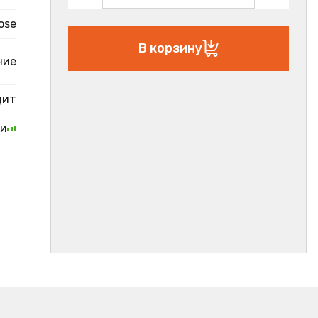
ose
В корзину
ние
цит
ии