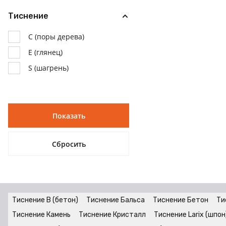
Тиснение
C (поры дерева)
E (глянец)
S (шагрень)
Тиснение B (бетон)
Тиснение Бальса
Тиснение Бетон
Ти
Тиснение Камень
Тиснение Кристалл
Тиснение Larix (шпон