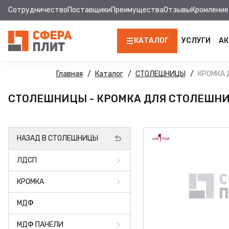
Сотрудничество
Поставщики
Преимущества
Отзывы
Кромление
КАТАЛОГ
УСЛУГИ
АК
ЛДСП
Главная
Каталог
СТОЛЕШНИЦЫ
КРОМКА
КРОМКА
СТОЛЕШНИЦЫ - КРОМКА ДЛЯ СТОЛЕШНИЦ
МДФ
НАЗАД В СТОЛЕШНИЦЫ
МДФ ПАНЕЛИ
ЛДСП
СТОЛЕШНИЦЫ
КРОМКА
ХДФ
МДФ
ДВПО
МДФ ПАНЕЛИ