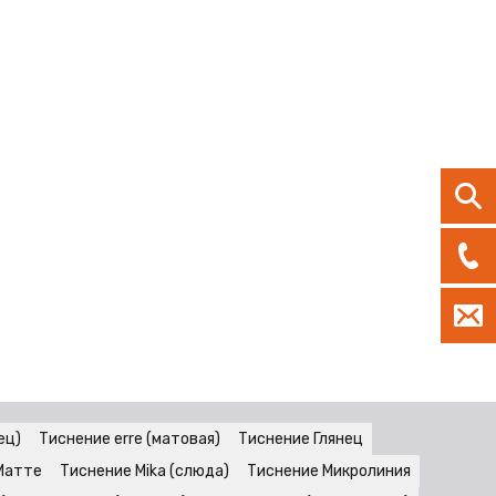
ец)
Тиснение erre (матовая)
Тиснение Глянец
Матте
Тиснение Mika (слюда)
Тиснение Микролиния