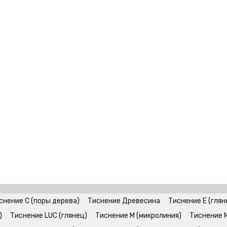
снение C (поры дерева)
Тиснение Древесина
Тиснение E (глян
)
Тиснение LUC (глянец)
Тиснение M (микролиния)
Тиснение 