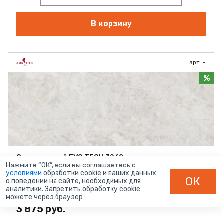
В корзину
арт. -
%
Опал светлый EVO TECH 3062
Нажмите “ОК”, если вы соглашаетесь с
Длина (мм):
3000
условиями
обработки cookie и ваших данных
Толщина (мм):
38
ОК
о поведении на сайте, необходимых для
Тиснение:
E (глянец)
аналитики. Запретить обработку cookie
Наличие:
В наличии
можете через браузер
3 875 руб.