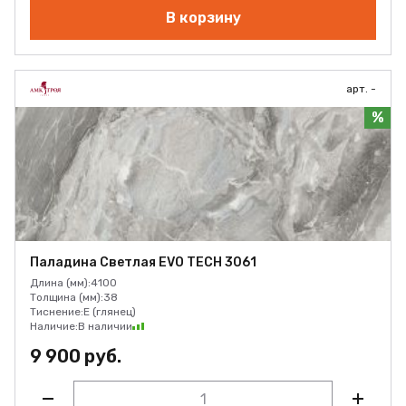
В корзину
арт. -
%
Паладина Светлая EVO TECH 3061
Длина (мм):
4100
Толщина (мм):
38
Тиснение:
E (глянец)
Наличие:
В наличии
9 900 руб.