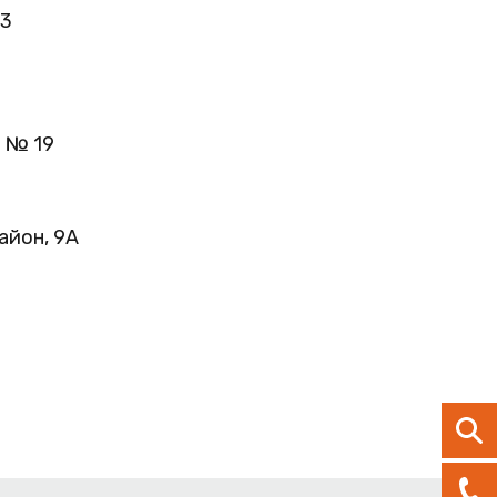
13
м № 19
айон, 9А