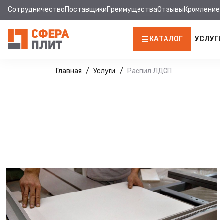
Сотрудничество
Поставщики
Преимущества
Отзывы
Кромление
КАТАЛОГ
УСЛУГ
ЛДСП
Главная
Услуги
Распил ЛДСП
КРОМКА
МДФ
МДФ ПАНЕЛИ
СТОЛЕШНИЦЫ
ХДФ
ДВПО