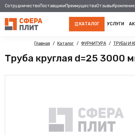
Сотрудничество
Поставщики
Преимущества
Отзывы
Кромление
КАТАЛОГ
УСЛУГИ
АК
ЛДСП
Главная
Каталог
ФУРНИТУРА
ТРУБЫ И 
Труба круглая d=25 3000 мм
КРОМКА
МДФ
МДФ ПАНЕЛИ
СТОЛЕШНИЦЫ
ХДФ
ДВПО