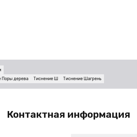
м
 Поры дерева
Тиснение Ш
Тиснение Шагрень
Контактная информация