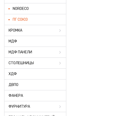
ФАНЕРА
NORDECO
ФУРНИТУРА
ПГ СОЮЗ
ПРОФИЛЬ АЛЮМИНИЕ
КРОМКА
КЛЕЙ
МДФ
РАСПРОДАЖА
МДФ ПАНЕЛИ
НОВИНКИ
СТОЛЕШНИЦЫ
ХДФ
ДВПО
ФАНЕРА
ФУРНИТУРА