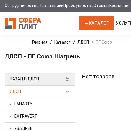
Сотрудничество
Поставщики
Преимущества
Отзывы
Кромление
КАТАЛОГ
УСЛУГ
ЛДСП
Главная
Каталог
ЛДСП
ПГ Союз
КРОМКА
ЛДСП - ПГ Союз Шагрень
МДФ
Нет товаров
НАЗАД В ЛДСП
МДФ ПАНЕЛИ
ЛДСП
СТОЛЕШНИЦЫ
LAMARTY
ХДФ
EXTRAVERT
ДВПО
УВАДРЕВ