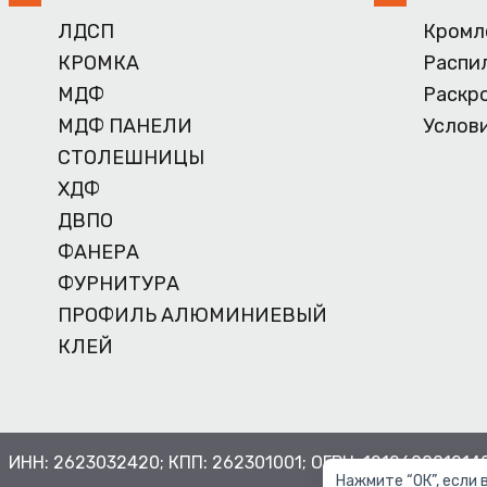
ЛДСП
Кромл
КРОМКА
Распи
МДФ
Раскр
МДФ ПАНЕЛИ
Услов
СТОЛЕШНИЦЫ
ХДФ
ДВПО
ФАНЕРА
ФУРНИТУРА
ПРОФИЛЬ АЛЮМИНИЕВЫЙ
КЛЕЙ
ИНН: 2623032420; КПП: 262301001; ОГРН: 1212600012140
Нажмите “ОК”, если