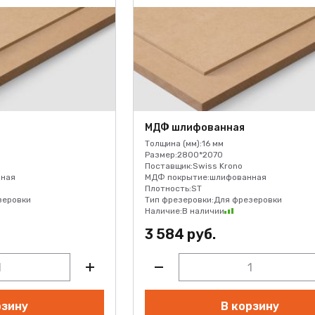
МДФ шлифованная
Толщина (мм):
16 мм
Размер:
2800*2070
Поставщик:
Swiss Krono
ная
МДФ покрытие:
шлифованная
Плотность:
ST
зеровки
Тип фрезеровки:
Для фрезеровки
Наличие:
В наличии
3 584 руб.
рзину
В корзину