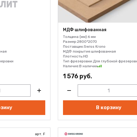
МДФ шлифованная
Толщина (мм):
6 мм
Размер:
2800*2070
Поставщик:
Swiss Krono
ная
МДФ покрытие:
шлифованная
Плотность:
HD
зеровки
Тип фрезеровки:
Для глубокой фрезеров
Наличие:
В наличии
1 576 руб.
рзину
В корзину
арт. F