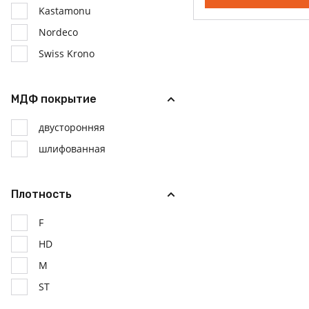
Kastamonu
Nordeco
Swiss Krono
МДФ покрытие
двусторонняя
шлифованная
Плотность
F
HD
M
ST