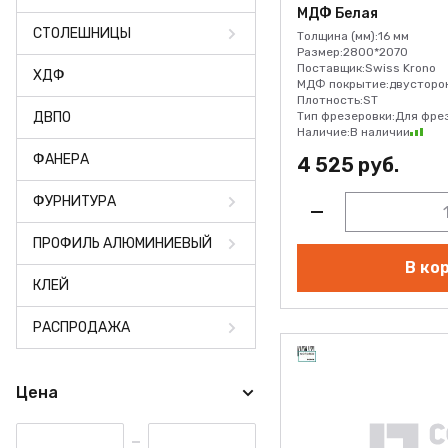
ФАНЕРА
МДФ Белая
СТОЛЕШНИЦЫ
Толщина (мм):
16 мм
ФУРНИТУРА
Размер:
2800*2070
Поставщик:
Swiss Krono
ХДФ
МДФ покрытие:
двусторо
ПРОФИЛЬ АЛЮМИНИЕВЫЙ
Плотность:
ST
ДВПО
Тип фрезеровки:
Для фре
Наличие:
В наличии
КЛЕЙ
ФАНЕРА
4 525 руб.
РАСПРОДАЖА
ФУРНИТУРА
НОВИНКИ
ПРОФИЛЬ АЛЮМИНИЕВЫЙ
В ко
КЛЕЙ
РАСПРОДАЖА
Цена