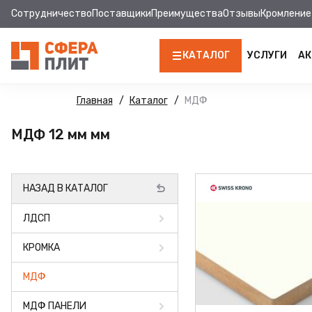
Сотрудничество
Поставщики
Преимущества
Отзывы
Кромление
КАТАЛОГ
УСЛУГИ
АК
ЛДСП
Главная
Каталог
МДФ
КРОМКА
МДФ 12 мм мм
МДФ
НАЗАД В КАТАЛОГ
МДФ ПАНЕЛИ
ЛДСП
СТОЛЕШНИЦЫ
КРОМКА
ХДФ
МДФ
ДВПО
МДФ ПАНЕЛИ