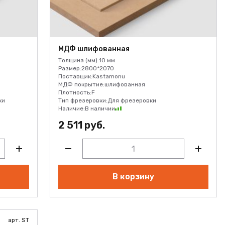
МДФ шлифованная
Толщина (мм):
10 мм
Размер:
2800*2070
Поставщик:
Kastamonu
МДФ покрытие:
шлифованная
Плотность:
F
ки
Тип фрезеровки:
Для фрезеровки
Наличие:
В наличии
2 511 руб.
В корзину
арт. ST