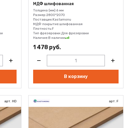
МДФ шлифованная
Толщина (мм):
6 мм
Размер:
2800*2070
Поставщик:
Kastamonu
МДФ покрытие:
шлифованная
Плотность:
F
ки
Тип фрезеровки:
Для фрезеровки
Наличие:
В наличии
1 478 руб.
В корзину
арт. HD
арт. F