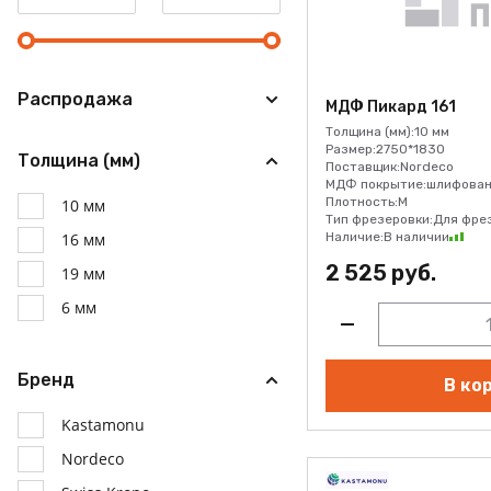
Распродажа
МДФ Пикард 161
Толщина (мм):
10 мм
Размер:
2750*1830
Толщина (мм)
Поставщик:
Nordeco
МДФ покрытие:
шлифован
Плотность:
M
10 мм
Тип фрезеровки:
Для фре
16 мм
Наличие:
В наличии
2 525 руб.
19 мм
6 мм
Бренд
В ко
Kastamonu
Nordeco