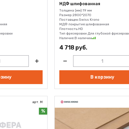
МДФ шлифованная
Толщина (мм):
19 мм
Размер:
2800*2070
Поставщик:
Swiss Krono
нняя
МДФ покрытие:
шлифованная
Плотность:
HD
зеровки
Тип фрезеровки:
Для глубокой фрезеров
Наличие:
В наличии
4 718 руб.
рзину
В корзину
арт. M
%