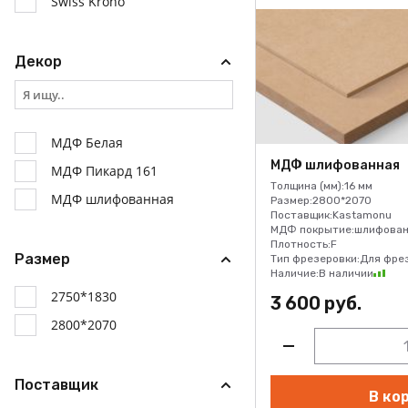
Swiss Krono
Декор
МДФ Белая
МДФ шлифованная
МДФ Пикард 161
Толщина (мм):
16 мм
МДФ шлифованная
Размер:
2800*2070
Поставщик:
Kastamonu
МДФ покрытие:
шлифован
Плотность:
F
Размер
Тип фрезеровки:
Для фре
Наличие:
В наличии
2750*1830
3 600 руб.
2800*2070
Поставщик
В ко