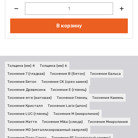
В корзину
Толщина (мм) 4
Толщина (мм) 6
Тиснение 7 (гладкая)
Тиснение B (бетон)
Тиснение Бальса
Тиснение Бетон
Тиснение CK (срез камня)
Тиснение Древесина
Тиснение E (глянец)
Тиснение erre (матовая)
Тиснение Глянец
Тиснение Камень
Тиснение Кристалл
Тиснение Larix (шпон)
Тиснение LUC (глянец)
Тиснение M (микролиния)
Тиснение Матте
Тиснение Mika (слюда)
Тиснение Микролиния
Тиснение MO (металлизированный оверлей)
Тиснение Пало Санто
Тиснение PT (скалистый камень)