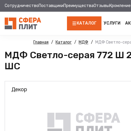
Сотрудничество
Поставщики
Преимущества
Отзывы
Кромление
КАТАЛОГ
УСЛУГИ
АК
ЛДСП
Главная
Каталог
МДФ
МДФ Светло-сера
МДФ Светло-серая 772 Ш 2
КРОМКА
ШС
МДФ
МДФ ПАНЕЛИ
Декор
СТОЛЕШНИЦЫ
ХДФ
ДВПО