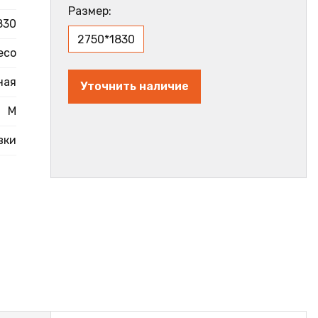
Размер:
830
2750*1830
eco
ная
Уточнить наличие
M
вки