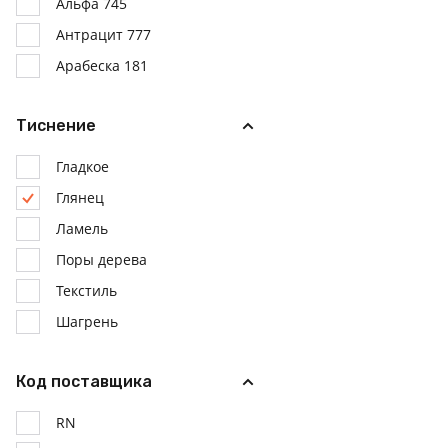
Альфа 745
Антрацит 777
Арабеска 181
Аура 312
Тиснение
Афелия 524
Бадега 381
Гладкое
Беж Камео 712
Глянец
Бежевый грозовой
Ламель
Бежевый древесный
Поры дерева
Бежевый кашемировый
Текстиль
Бежевый кремовый
Шагрень
Бежевый льняной
Белая 701
Код поставщика
Белоснежный 706
RN
Белый воздушный