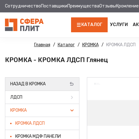
Сотрудничество
Поставщики
Преимущества
Отзывы
Кромление
КАТАЛОГ
УСЛУГИ
АК
ЛДСП
Главная
Каталог
КРОМКА
КРОМКА ЛДСП
КРОМКА
КРОМКА - КРОМКА ЛДСП Глянец
МДФ
НАЗАД В КРОМКА
МДФ ПАНЕЛИ
ЛДСП
СТОЛЕШНИЦЫ
КРОМКА
ХДФ
КРОМКА ЛДСП
ДВПО
КРОМКА МДФ ПАНЕЛИ