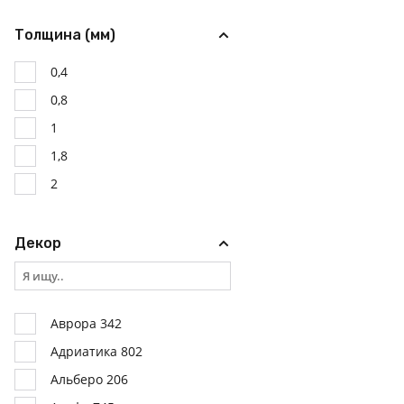
36
Толщина (мм)
0,4
0,8
1
1,8
2
Декор
Аврора 342
Адриатика 802
Альберо 206