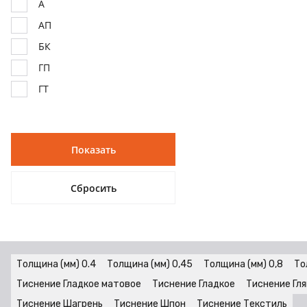
А
Белый жемчуг 709
АП
Белый снежный
БК
Бетон Норильский снежный
ГП
Бетон Норильский угольный
ГТ
Бетон Пайн 825
ДПП
Бетон Пайн 826
ЕС
Блэквуд 849
КР
Бук Бавария 265
СФ
Вишня Оксфорд 380
ТС
Вулканический серый 780
ТСк
Выбеленное дерево 260
УД
Вяз Ирбитский дымчатый
УП
Толщина (мм) 0.4
Толщина (мм) 0,45
Толщина (мм) 0,8
То
Голубой морской
ЭВ
Тиснение Гладкое матовое
Тиснение Гладкое
Тиснение Гл
Графит 871
Тиснение Шагрень
Тиснение Шпон
Тиснение Текстиль