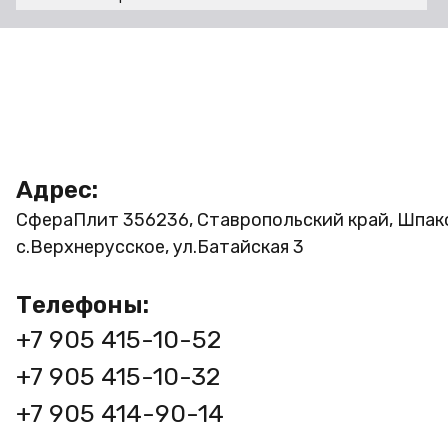
Грей 775
Гринери 768
Дуб 131
Дуб 133
Дуб Антик 103
Дуб Апрельский Нордик 262
Адрес:
Дуб Апрельский Шоколад
266
СфераПлит
356236, Ставропольский край, Шпак
Дуб Аррива 159
с.Верхнерусское, ул.Батайская 3
Дуб Астраханский ржаной
Телефоны:
Дуб Атланта 157
+7 905 415-10-52
Дуб Бунратти 190
Дуб Венге 138
+7 905 415-10-32
Дуб Владикавказский
+7 905 414-90-14
пшеничный