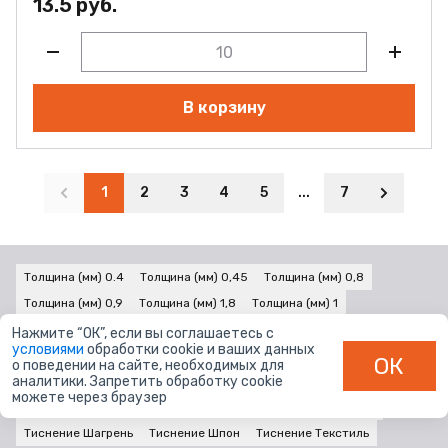
13.5 руб.
В корзину
1
2
3
4
5
...
7
Толщина (мм) 0.4
Толщина (мм) 0,45
Толщина (мм) 0,8
Толщина (мм) 0,9
Толщина (мм) 1,8
Толщина (мм) 1
Толщина (мм) 2
Нажмите “ОК”, если вы соглашаетесь с
условиями
обработки cookie и ваших данных
Тиснение Гладкое матовое
Тиснение Гладкое
Тиснение Глянец
ОК
о поведении на сайте, необходимых для
аналитики. Запретить обработку cookie
Тиснение Классическое матовое
Тиснение Ламель
можете через браузер
Тиснение Лофт
Тиснение Некст
Тиснение Поры дерева
Тиснение Шагрень
Тиснение Шпон
Тиснение Текстиль