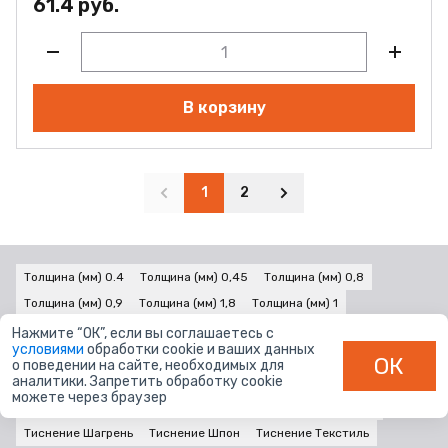
61.4 руб.
В корзину
1
2
Толщина (мм) 0.4
Толщина (мм) 0,45
Толщина (мм) 0,8
Толщина (мм) 0,9
Толщина (мм) 1,8
Толщина (мм) 1
Толщина (мм) 2
Нажмите “ОК”, если вы соглашаетесь с
условиями
обработки cookie и ваших данных
Тиснение Гладкое матовое
Тиснение Гладкое
Тиснение Глянец
ОК
о поведении на сайте, необходимых для
аналитики. Запретить обработку cookie
Тиснение Классическое матовое
Тиснение Ламель
можете через браузер
Тиснение Лофт
Тиснение Некст
Тиснение Поры дерева
Тиснение Шагрень
Тиснение Шпон
Тиснение Текстиль