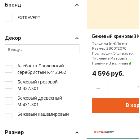
Бренд
EXTRAVERT
Бежевый кремовый M
Декор
Толщина (мм):
16 мм
Размер:
2800*2070
Поставщик:
Экстраверт
Тиснение:
Матовый
Наличие:
В наличии
Алебастр Павловский
серебристый F.412.F02
4 596 руб.
Бежевый грозовой
M.327.S01
Бежевый древесный
M.431.S01
В ко
Бежевый кашемировый
M.326.S01
Бежевый кремовый
Размер
M.338.S01