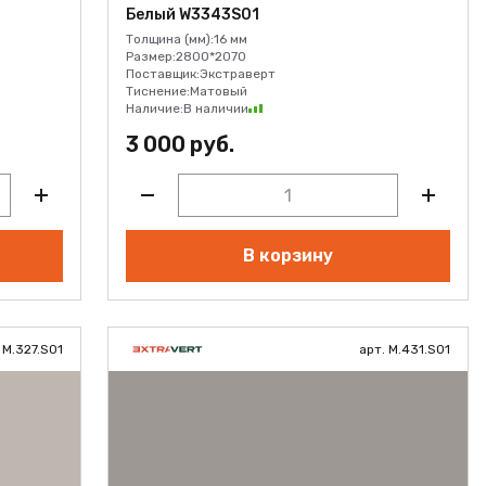
Белый W3343S01
Толщина (мм):
16 мм
Размер:
2800*2070
Поставщик:
Экстраверт
Тиснение:
Матовый
Наличие:
В наличии
3 000 руб.
В корзину
 M.327.S01
арт. M.431.S01