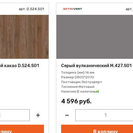
арт. D.524.S01
арт.
й какао D.524.S01
Серый вулканический M.427.S01
Толщина (мм):
16 мм
Размер:
2800*2070
Поставщик:
Экстраверт
Тиснение:
Матовый
Наличие:
В наличии
4 596 руб.
рзину
В корзину