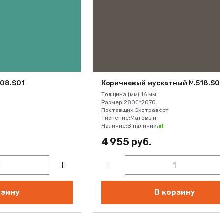
608.S01
Коричневый мускатный M.518.S0
Толщина (мм):
16 мм
Размер:
2800*2070
Поставщик:
Экстраверт
Тиснение:
Матовый
Наличие:
В наличии
4 955 руб.
рзину
В корзину