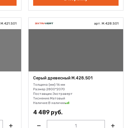
 M.421.S01
арт. M.428.S01
Серый древесный M.428.S01
Толщина (мм):
16 мм
Размер:
2800*2070
Поставщик:
Экстраверт
Тиснение:
Матовый
Наличие:
В наличии
4 489 руб.