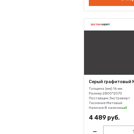
D.508.S01
Орех Ставропольский какао
D.524.S01
Серый бетонный M.435.S03
Серый вулканический
M.427.S01
Серый гранитный M.420.S01
Серый графитовый
M.423.S01
Серый доломитовый
Серый графитовый M
M.421.S01
Толщина (мм):
16 мм
Серый древесный M.428.S01
Размер:
2800*2070
Поставщик:
Экстраверт
Серый кварцевый M.429.S01
Тиснение:
Матовый
Наличие:
В наличии
Серый пасмурный
4 489 руб.
M.425.S01
Серый сажевый M.422.S01