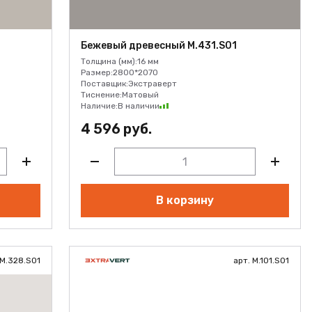
Бежевый древесный M.431.S01
Толщина (мм):
16 мм
Размер:
2800*2070
Поставщик:
Экстраверт
Тиснение:
Матовый
Наличие:
В наличии
4 596 руб.
В корзину
 M.328.S01
арт. M.101.S01