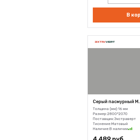
Серый туманный M.418.S01
Синий скалистый M.201.S01
В ко
Сланец Алтайский смоляной
F.417.F02
Сланец Алтайский снежный
F.416.F02
Сосна Выборгская
ванильная D.433.W01
Сосна Мурманская снежная
D.339.F02
Сплав Белгородский
светлый F.413.F01
Серый пасмурный M.
Цемент Вятский туманный
Толщина (мм):
16 мм
F.434.F01
Размер:
2800*2070
Черный шунгитовый
Поставщик:
Экстраверт
Тиснение:
Матовый
M.900.S01
Наличие:
В наличии
Черный шунгитовый
4 489 руб.