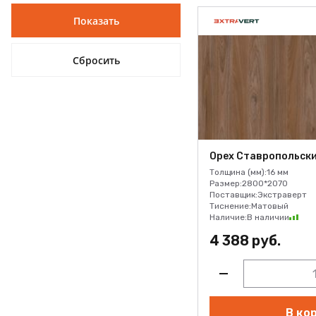
Дуб Новгородский
шоколадный D.515.W04
Дуб Савинский какао
D.320.W04
Дуб Тульский лакричный
D.521.W04
Дуб Уральский ячменный
D.301.W04
Орех Ставропольски
Каштан Поволжский
Толщина (мм):
16 мм
шоколадный D.505.W01
Размер:
2800*2070
Поставщик:
Экстраверт
Кварц Петрозаводский
Тиснение:
Матовый
дымчатый F.345.F02
Наличие:
В наличии
Коричневый мускатный
4 388 руб.
M.518.S01
Мрамор Карельский
снежный F.415.S01
Орех Аксайский лакричный
В ко