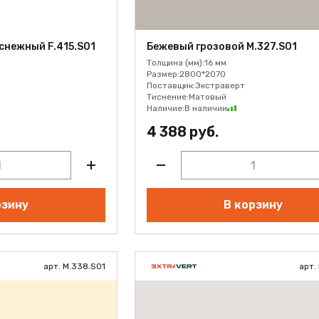
снежный F.415.S01
Бежевый грозовой M.327.S01
Толщина (мм):
16 мм
Размер:
2800*2070
Поставщик:
Экстраверт
Тиснение:
Матовый
Наличие:
В наличии
4 388 руб.
рзину
В корзину
арт. M.338.S01
арт.