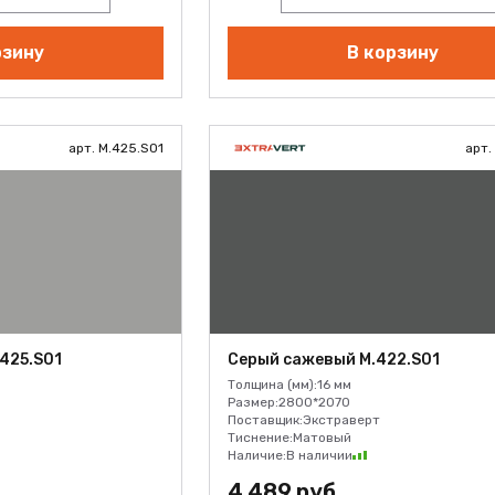
рзину
В корзину
арт. M.425.S01
арт.
425.S01
Серый сажевый M.422.S01
Толщина (мм):
16 мм
Размер:
2800*2070
Поставщик:
Экстраверт
Тиснение:
Матовый
Наличие:
В наличии
4 489 руб.