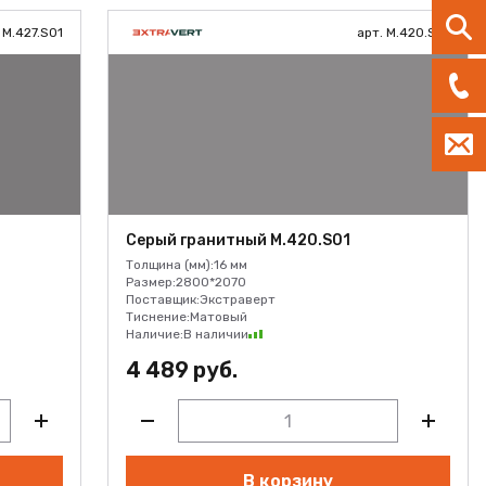
 M.427.S01
арт. M.420.S01
Серый гранитный M.420.S01
Толщина (мм):
16 мм
Размер:
2800*2070
Поставщик:
Экстраверт
Тиснение:
Матовый
Наличие:
В наличии
4 489 руб.
В корзину