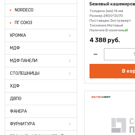
ФАНЕРА
Бежевый кашемиров
NORDECO
Толщина (мм):
16 мм
ФУРНИТУРА
Размер:
2800*2070
Поставщик:
Экстраверт
ПГ СОЮЗ
Тиснение:
Матовый
ПРОФИЛЬ АЛЮМИНИЕВЫЙ
Наличие:
В наличии
КРОМКА
4 388 руб.
КЛЕЙ
МДФ
РАСПРОДАЖА
МДФ ПАНЕЛИ
НОВИНКИ
В ко
СТОЛЕШНИЦЫ
ХДФ
ДВПО
ФАНЕРА
ФУРНИТУРА