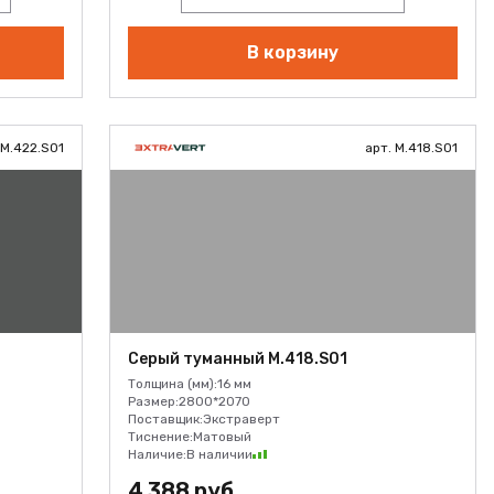
В корзину
 M.422.S01
арт. M.418.S01
Серый туманный M.418.S01
Толщина (мм):
16 мм
Размер:
2800*2070
Поставщик:
Экстраверт
Тиснение:
Матовый
Наличие:
В наличии
4 388 руб.