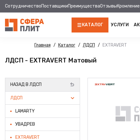
Сотрудничество
Поставщики
Преимущества
Отзывы
Кромление
КАТАЛОГ
УСЛУГИ
АК
ЛДСП
Главная
Каталог
ЛДСП
EXTRAVERT
КРОМКА
ЛДСП - EXTRAVERT Матовый
МДФ
НАЗАД В ЛДСП
МДФ ПАНЕЛИ
ЛДСП
СТОЛЕШНИЦЫ
LAMARTY
ХДФ
УВАДРЕВ
ДВПО
EXTRAVERT