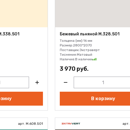
.338.S01
Бежевый льняной M.328.S01
Толщина (мм):
16 мм
Размер:
2800*2070
Поставщик:
Экстраверт
Тиснение:
Матовый
Наличие:
В наличии
3 970 руб.
рзину
В корзину
арт. M.608.S01
арт.