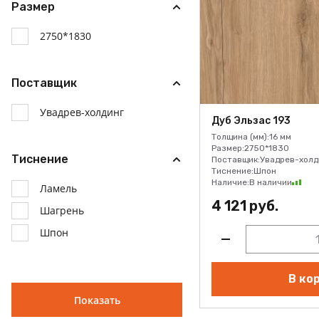
Размер
Дуб Эльзас 193
Моринга 210
2750*1830
Перламутр 756
Ровере Фишт 194
Поставщик
Увадрев-холдинг
Дуб Эльзас 193
Толщина (мм):
16 мм
Размер:
2750*1830
Тиснение
Поставщик:
Увадрев-холд
Тиснение:
Шпон
Наличие:
В наличии
Ламель
4 121 руб.
Шагрень
Шпон
В ко