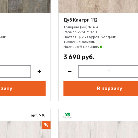
Дуб Кантри 112
Толщина (мм):
16 мм
Размер:
2750*1830
инг
Поставщик:
Увадрев-холдинг
Тиснение:
Ламель
Наличие:
В наличии
3 690 руб.
рзину
В корзину
арт. 910
%