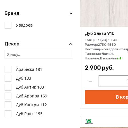
Бренд
Увадрев
Дуб Эльза 910
Толщина (мм):
10 мм
Декор
Размер:
2750*1830
Поставщик:
Увадрев-холд
Тиснение:
Ламель
Наличие:
В наличии
2 900 руб.
Арабеска 181
Дуб 133
Дуб Антик 103
Дуб Аррива 159
В ко
Дуб Кантри 112
Дуб Роше 195
Дуб Эльза 910