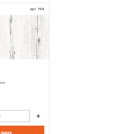
арт. 194
инг
рзину