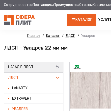
Сотрудничество
Поставщики
Преимущества
Отзывы
Кромление
КАТАЛОГ
УСЛУГ
ЛДСП
Главная
Каталог
ЛДСП
Увадрев
КРОМКА
ЛДСП - Увадрев 22 мм мм
МДФ
НАЗАД В ЛДСП
МДФ ПАНЕЛИ
ЛДСП
СТОЛЕШНИЦЫ
LAMARTY
ХДФ
EXTRAVERT
ДВПО
УВАДРЕВ