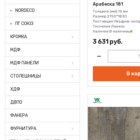
ФАНЕРА
Арабеска 181
NORDECO
Толщина (мм):
16 мм
ФУРНИТУРА
Размер:
2750*1830
Поставщик:
Увадрев-холд
ПГ СОЮЗ
Тиснение:
Ламель
ПРОФИЛЬ АЛЮМИНИЕ
Наличие:
В наличии
КРОМКА
3 631 руб.
КЛЕЙ
МДФ
РАСПРОДАЖА
МДФ ПАНЕЛИ
НОВИНКИ
В ко
СТОЛЕШНИЦЫ
ХДФ
ДВПО
ФАНЕРА
ФУРНИТУРА