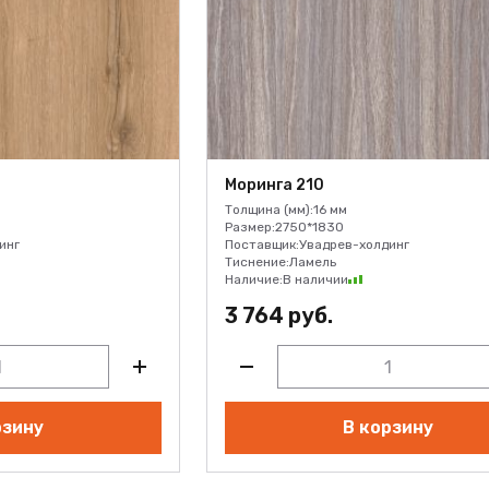
Моринга 210
Толщина (мм):
16 мм
Размер:
2750*1830
инг
Поставщик:
Увадрев-холдинг
Тиснение:
Ламель
Наличие:
В наличии
3 764 руб.
рзину
В корзину