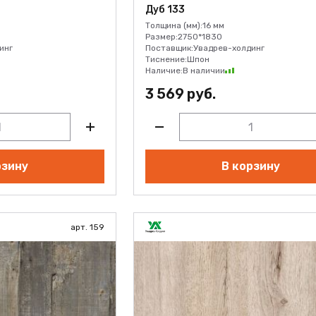
Дуб 133
Толщина (мм):
16 мм
Размер:
2750*1830
инг
Поставщик:
Увадрев-холдинг
Тиснение:
Шпон
ВЫЙ
Наличие:
В наличии
3 569 руб.
рзину
В корзину
арт. 159