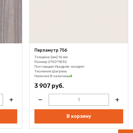
Перламутр 756
Толщина (мм):
16 мм
Размер:
2750*1830
Поставщик:
Увадрев-холдинг
Тиснение:
Шагрень
Наличие:
В наличии
3 907 руб.
В корзину