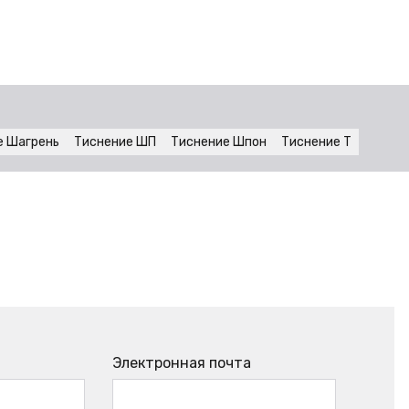
е Шагрень
Тиснение ШП
Тиснение Шпон
Тиснение Т
Электронная почта