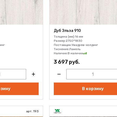
Дуб Эльза 910
Толщина (мм):
16 мм
Размер:
2750*1830
инг
Поставщик:
Увадрев-холдинг
Тиснение:
Ламель
Наличие:
В наличии
3 697 руб.
рзину
В корзину
арт. 193