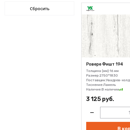
Ровере Фишт 194
Толщина (мм):
16 мм
Размер:
2750*1830
Поставщик:
Увадрев-холд
Тиснение:
Ламель
Наличие:
В наличии
3 125 руб.
В ко