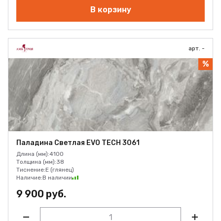
В корзину
арт. -
%
Паладина Светлая EVO TECH 3061
Длина (мм):
4100
Толщина (мм):
38
Тиснение:
E (глянец)
Наличие:
В наличии
9 900 руб.