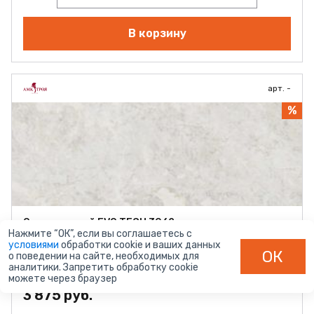
В корзину
арт. -
%
Опал светлый EVO TECH 3062
Нажмите “ОК”, если вы соглашаетесь с
Длина (мм):
3000
условиями
обработки cookie и ваших данных
Толщина (мм):
38
ОК
о поведении на сайте, необходимых для
Тиснение:
E (глянец)
аналитики. Запретить обработку cookie
Наличие:
В наличии
можете через браузер
3 875 руб.