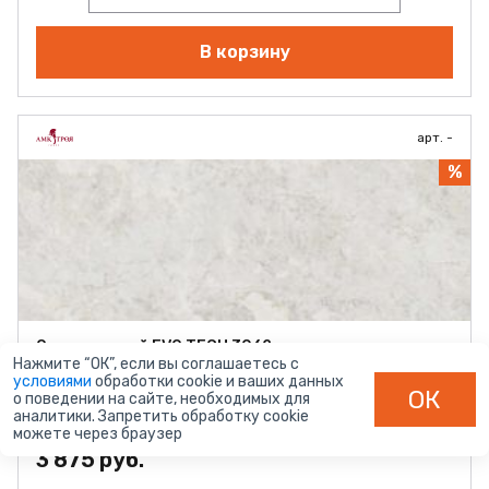
В корзину
арт. -
%
Опал светлый EVO TECH 3062
Нажмите “ОК”, если вы соглашаетесь с
Длина (мм):
3000
условиями
обработки cookie и ваших данных
Толщина (мм):
38
ОК
о поведении на сайте, необходимых для
Тиснение:
E (глянец)
аналитики. Запретить обработку cookie
Наличие:
В наличии
можете через браузер
3 875 руб.