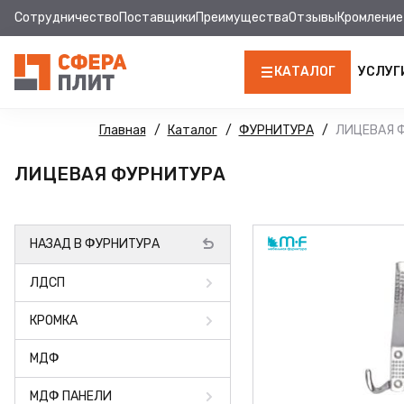
Сотрудничество
Поставщики
Преимущества
Отзывы
Кромление
КАТАЛОГ
УСЛУГ
ЛДСП
Главная
Каталог
ФУРНИТУРА
ЛИЦЕВАЯ 
КРОМКА
ЛИЦЕВАЯ ФУРНИТУРА
МДФ
НАЗАД В ФУРНИТУРА
МДФ ПАНЕЛИ
ЛДСП
СТОЛЕШНИЦЫ
КРОМКА
ХДФ
МДФ
ДВПО
МДФ ПАНЕЛИ