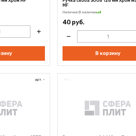
 мм Хром MF
Ручка скоба S008 128 мм Хром 
MF
Наличие:
В наличии
40 руб.
рзину
В корзину
арт. -