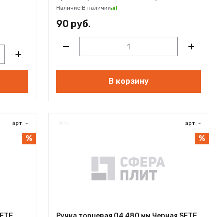
Наличие:
В наличии
90 руб.
В корзину
арт. -
арт. -
%
%
SETE
Ручка торцевая 04 480 мм Черная SETE