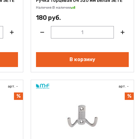
я SETE
Ручка торцевая 04 320 мм Белая SETE
Наличие:
В наличии
180 руб.
В корзину
арт. -
арт. -
%
%