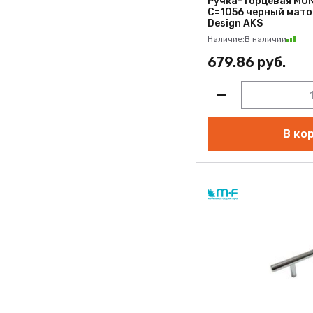
Ручка-торцевая MO
С=1056 черный мато
Design AKS
Наличие:
В наличии
679.86 руб.
В ко