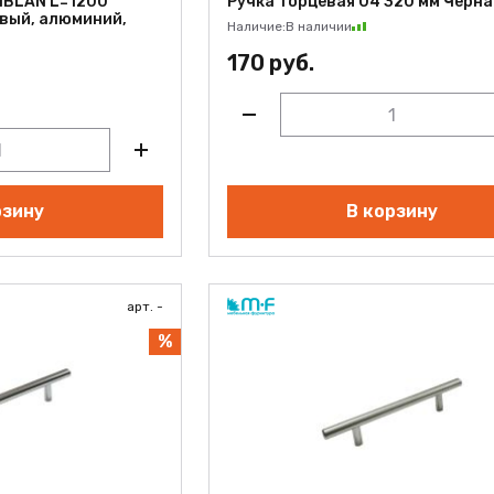
NBLAN L=1200
Ручка торцевая 04 320 мм Черна
вый, алюминий,
Наличие:
В наличии
170 руб.
рзину
В корзину
арт. -
%