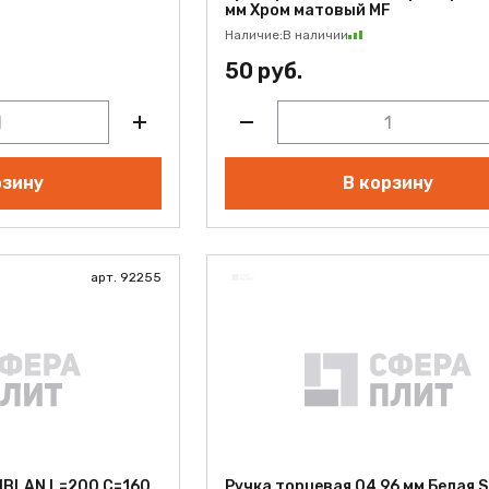
мм Хром матовый MF
Наличие:
В наличии
50 руб.
рзину
В корзину
арт. 92255
NBLAN L=200 С=160
Ручка торцевая 04 96 мм Белая 