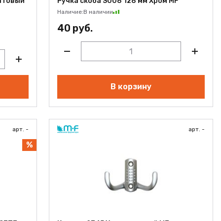
матовый
Ручка скоба S008 128 мм Хром MF
Наличие:
В наличии
40 руб.
В корзину
арт. -
арт. -
%