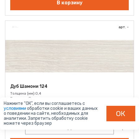
В корзину
арт. -
Дуб Шамони 124
Толщина (мм):
0,4
Тиснение:
Поры дерева
Нажмите “ОК”, если вы соглашаетесь с
Наличие:
В наличии
условиями
обработки cookie и ваших данных
ОК
6.6 руб.
о поведении на сайте, необходимых для
аналитики. Запретить обработку cookie
можете через браузер