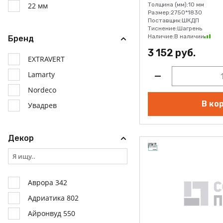
22 мм
Толщина (мм):
10 мм
Размер:
2750*1830
Поставщик:
ШКДП
Тиснение:
Шагрень
Наличие:
В наличии
Бренд
3 152 руб.
EXTRAVERT
Lamarty
Nordeco
В ко
Увадрев
Декор
Аврора 342
Адриатика 802
Айронвуд 550