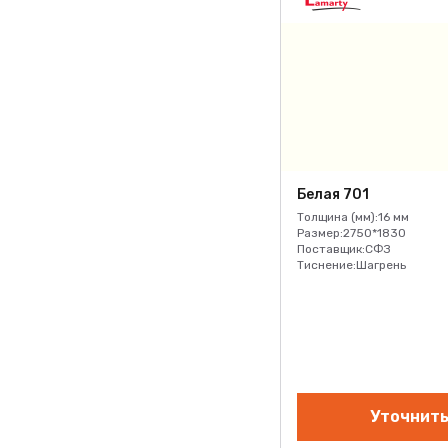
Дуб Венге 138
Дуб Волгоградский
лакричный D.501.F02
Дуб Вотан 201
Дуб Дарго 343
Дуб Делано 135
Дуб Делано 176
Белая 701
Толщина (мм):
16 мм
Дуб Казанский глиняный
Размер:
2750*1830
D.512.W04
Поставщик:
СФЗ
Тиснение:
Шагрень
Дуб Кантри 112
Дуб Катания 160
Дуб Молочный 126
Дуб Нейво 511
Дуб Новгородский песочный
Уточнить
D.319.W04