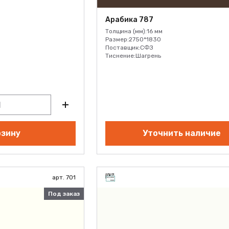
Арабика 787
Толщина (мм):
16 мм
Размер:
2750*1830
Поставщик:
СФЗ
Тиснение:
Шагрень
рзину
Уточнить наличие
арт. 701
Под заказ