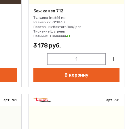
Беж камео 712
Толщина (мм):
16 мм
Размер:
2750*1830
Поставщик:
ВохтогаЛесДрев
Тиснение:
Шагрень
Наличие:
В наличии
3 178 руб.
В корзину
арт. 701
арт. 701