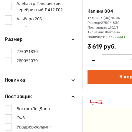
Алебастр Павловский
серебристый F.412.F02
Калина 804
Альберо 206
Толщина (мм):
16 мм
Размер:
2750*1830
Арабеска 181
Поставщик:
ШКДП
Тиснение:
Шагрень
Арабика 787
Наличие:
В наличии
Размер
3 619 руб.
Аура 312
2750*1830
Афелия 524
2800*2070
Беж камео 712
Бежевый грозовой
В ко
M.327.S01
Новинка
Бежевый древесный
M.431.S01
Поставщик
Бежевый кашемировый
ВохтогаЛесДрев
M.326.S01
СФЗ
Бежевый кремовый
M.338.S01
Увадрев-холдинг