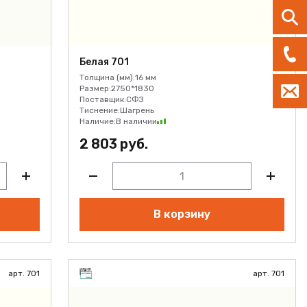
Белая 701
Толщина (мм):
16 мм
Размер:
2750*1830
Поставщик:
СФЗ
Тиснение:
Шагрень
Наличие:
В наличии
2 803 руб.
В корзину
арт. 701
арт. 701