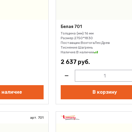
Белая 701
Толщина (мм):
16 мм
Размер:
2750*1830
Поставщик:
ВохтогаЛесДрев
Тиснение:
Шагрень
Наличие:
В наличии
2 637 руб.
 наличие
В корзину
арт. 701