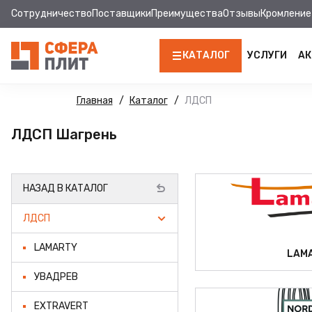
Сотрудничество
Поставщики
Преимущества
Отзывы
Кромление
КАТАЛОГ
УСЛУГИ
АК
ЛДСП
Главная
Каталог
ЛДСП
КРОМКА
ЛДСП Шагрень
МДФ
НАЗАД В КАТАЛОГ
МДФ ПАНЕЛИ
ЛДСП
СТОЛЕШНИЦЫ
LAMARTY
ХДФ
LAM
УВАДРЕВ
ДВПО
EXTRAVERT