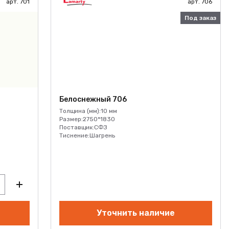
арт. 701
арт. 706
Под заказ
Белоснежный 706
Толщина (мм):
10 мм
Размер:
2750*1830
Поставщик:
СФЗ
Тиснение:
Шагрень
Уточнить наличие