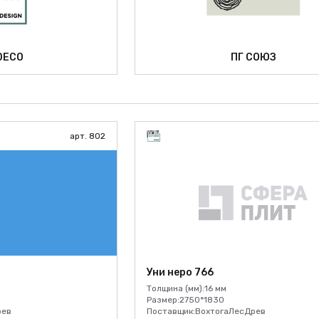
DECO
ПГ СОЮЗ
арт. 802
Уни неро 766
Толщина (мм):
16 мм
Размер:
2750*1830
рев
Поставщик:
ВохтогаЛесДрев