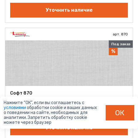
Уточнить наличие
арт. 870
Под заказ
%
Софт 870
Толщина (мм):
10 мм
Нажмите “ОК”, если вы соглашаетесь с
Размер:
2750*1830
условиями
обработки cookie и ваших данных
Поставщик:
СФЗ
ОК
о поведении на сайте, необходимых для
Тиснение:
Классическое матовое
аналитики. Запретить обработку cookie
можете через браузер
Уточнить наличие