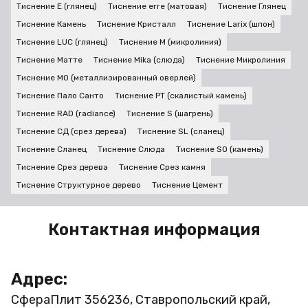
Тиснение E (глянец)
Тиснение erre (матовая)
Тиснение Глянец
Тиснение Камень
Тиснение Кристалл
Тиснение Larix (шпон)
Тиснение LUC (глянец)
Тиснение M (микролиния)
Тиснение Матте
Тиснение Mika (слюда)
Тиснение Микролиния
Тиснение MO (металлизированный оверлей)
Тиснение Пало Санто
Тиснение PT (скалистый камень)
Тиснение RAD (radiance)
Тиснение S (шагрень)
Тиснение СД (срез дерева)
Тиснение SL (сланец)
Тиснение Сланец
Тиснение Слюда
Тиснение SO (камень)
Тиснение Срез дерева
Тиснение Срез камня
Тиснение Структурное дерево
Тиснение Цемент
Контактная информация
Адрес:
СфераПлит
356236, Ставропольский край,