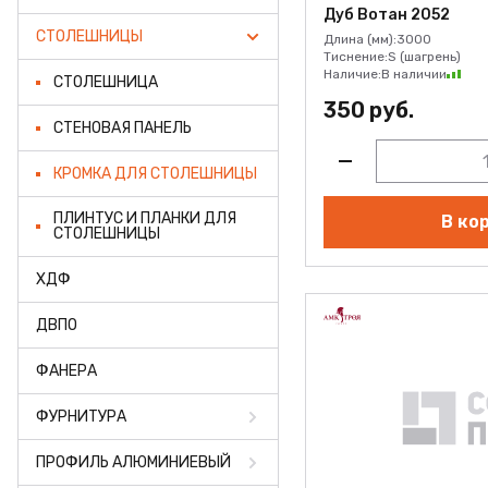
ФАНЕРА
Дуб Вотан 2052
СТОЛЕШНИЦЫ
Длина (мм):
3000
ФУРНИТУРА
Тиснение:
S (шагрень)
Наличие:
В наличии
СТОЛЕШНИЦА
ПРОФИЛЬ АЛЮМИНИЕ
350 руб.
СТЕНОВАЯ ПАНЕЛЬ
КЛЕЙ
КРОМКА ДЛЯ СТОЛЕШНИЦЫ
РАСПРОДАЖА
ПЛИНТУС И ПЛАНКИ ДЛЯ
В ко
СТОЛЕШНИЦЫ
НОВИНКИ
ХДФ
ДВПО
ФАНЕРА
ФУРНИТУРА
ПРОФИЛЬ АЛЮМИНИЕВЫЙ