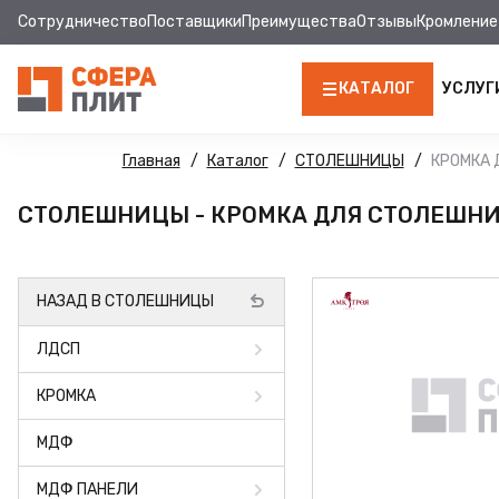
Сотрудничество
Поставщики
Преимущества
Отзывы
Кромление
КАТАЛОГ
УСЛУГ
ЛДСП
Главная
Каталог
СТОЛЕШНИЦЫ
КРОМКА
КРОМКА
СТОЛЕШНИЦЫ - КРОМКА ДЛЯ СТОЛЕШНИЦ
МДФ
НАЗАД В СТОЛЕШНИЦЫ
МДФ ПАНЕЛИ
ЛДСП
СТОЛЕШНИЦЫ
КРОМКА
ХДФ
МДФ
ДВПО
МДФ ПАНЕЛИ