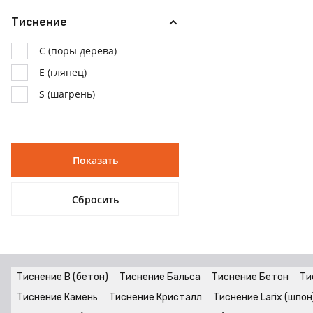
Тиснение
C (поры дерева)
E (глянец)
S (шагрень)
Тиснение B (бетон)
Тиснение Бальса
Тиснение Бетон
Ти
Тиснение Камень
Тиснение Кристалл
Тиснение Larix (шпон