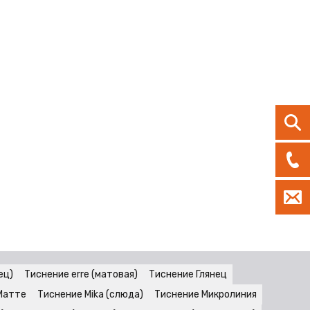
ец)
Тиснение erre (матовая)
Тиснение Глянец
Матте
Тиснение Mika (слюда)
Тиснение Микролиния