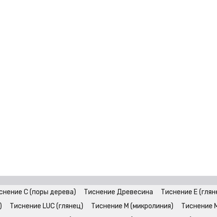
снение C (поры дерева)
Тиснение Древесина
Тиснение E (глян
)
Тиснение LUC (глянец)
Тиснение M (микролиния)
Тиснение 