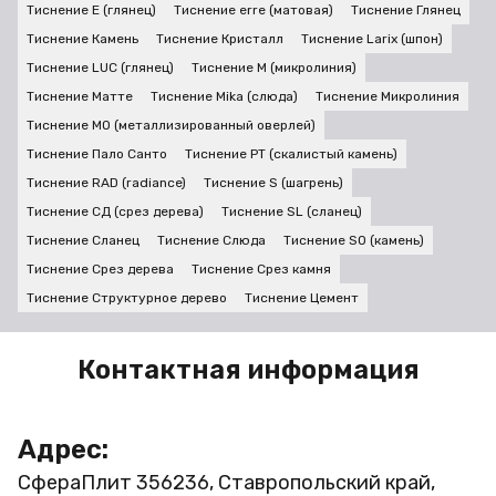
Тиснение E (глянец)
Тиснение erre (матовая)
Тиснение Глянец
Тиснение Камень
Тиснение Кристалл
Тиснение Larix (шпон)
Тиснение LUC (глянец)
Тиснение M (микролиния)
Тиснение Матте
Тиснение Mika (слюда)
Тиснение Микролиния
Тиснение MO (металлизированный оверлей)
Тиснение Пало Санто
Тиснение PT (скалистый камень)
Тиснение RAD (radiance)
Тиснение S (шагрень)
Тиснение СД (срез дерева)
Тиснение SL (сланец)
Тиснение Сланец
Тиснение Слюда
Тиснение SO (камень)
Тиснение Срез дерева
Тиснение Срез камня
Тиснение Структурное дерево
Тиснение Цемент
Контактная информация
Адрес:
СфераПлит
356236, Ставропольский край,