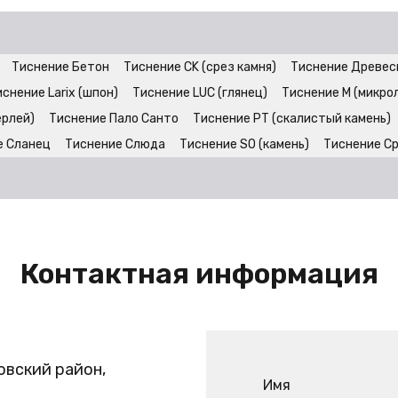
Тиснение Бетон
Тиснение CK (срез камня)
Тиснение Древес
снение Larix (шпон)
Тиснение LUC (глянец)
Тиснение M (микро
ерлей)
Тиснение Пало Санто
Тиснение PT (скалистый камень)
е Сланец
Тиснение Слюда
Тиснение SO (камень)
Тиснение С
Контактная информация
овский район,
Имя