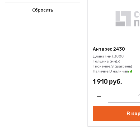
Антарес 2430
Длина (мм):
3000
Толщина (мм):
6
Тиснение:
S (шагрень)
Наличие:
В наличии
1 910 руб.
В ко