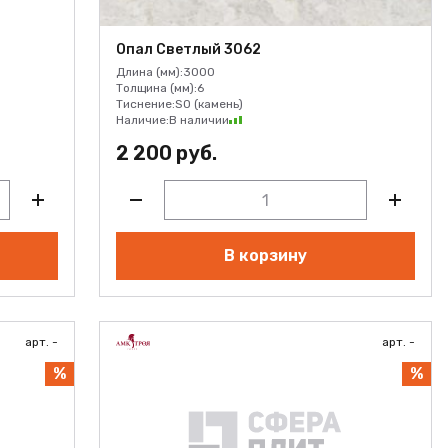
Опал Светлый 3062
Длина (мм):
3000
Толщина (мм):
6
Тиснение:
SO (камень)
Наличие:
В наличии
2 200 руб.
В корзину
арт. -
арт. -
%
%