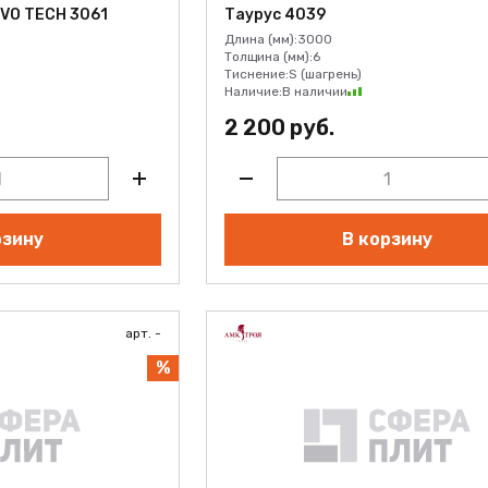
VO TECH 3061
Таурус 4039
Длина (мм):
3000
Толщина (мм):
6
Тиснение:
S (шагрень)
Наличие:
В наличии
ВЫЙ
2 200 руб.
рзину
В корзину
арт. -
%