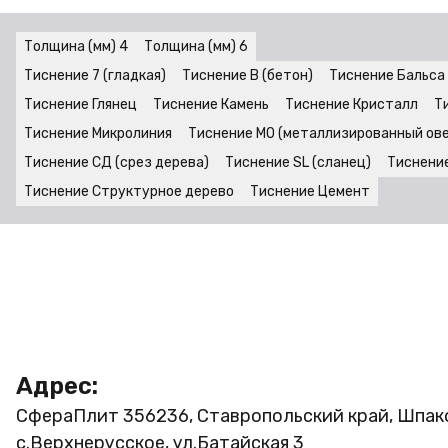
Толщина (мм) 4
Толщина (мм) 6
Тиснение 7 (гладкая)
Тиснение B (бетон)
Тиснение Бальса
Тиснение Глянец
Тиснение Камень
Тиснение Кристалл
Ти
Тиснение Микролиния
Тиснение MO (металлизированный ов
Тиснение СД (срез дерева)
Тиснение SL (сланец)
Тиснени
Тиснение Структурное дерево
Тиснение Цемент
Адрес:
СфераПлит
356236, Ставропольский край, Шпак
с.Верхнерусское, ул.Батайская 3