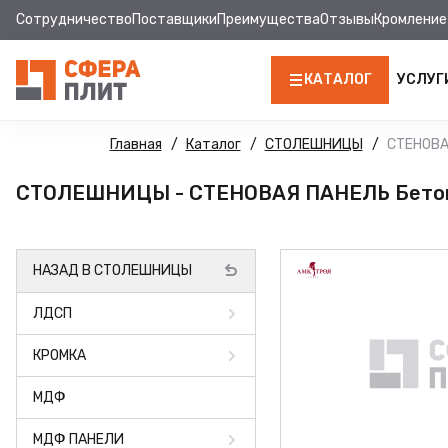
Сотрудничество
Поставщики
Преимущества
Отзывы
Кромление
КАТАЛОГ
УСЛУГ
ЛДСП
Главная
Каталог
СТОЛЕШНИЦЫ
СТЕНОВА
КРОМКА
СТОЛЕШНИЦЫ - СТЕНОВАЯ ПАНЕЛЬ Бето
МДФ
НАЗАД В СТОЛЕШНИЦЫ
МДФ ПАНЕЛИ
ЛДСП
СТОЛЕШНИЦЫ
КРОМКА
ХДФ
МДФ
ДВПО
МДФ ПАНЕЛИ