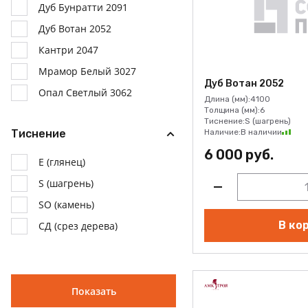
Дуб Бунратти 2091
Дуб Вотан 2052
Кантри 2047
Мрамор Белый 3027
Дуб Вотан 2052
Опал Светлый 3062
Длина (мм):
4100
Толщина (мм):
6
Опал Темный 3064
Тиснение:
S (шагрень)
Тиснение
Наличие:
В наличии
Паладина EVO TECH 3057
6 000 руб.
Паладина Светлая EVO TECH
E (глянец)
3061
S (шагрень)
Семолина Серая 2235
SO (камень)
Сосна Монрепо 522
В ко
СД (срез дерева)
Таурус 4039