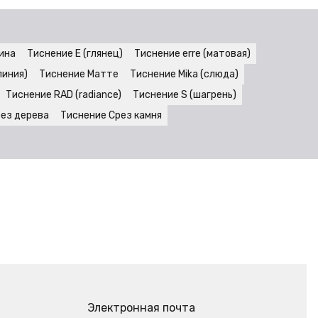
ина
Тиснение E (глянец)
Тиснение erre (матовая)
линия)
Тиснение Матте
Тиснение Mika (слюда)
Тиснение RAD (radiance)
Тиснение S (шагрень)
рез дерева
Тиснение Срез камня
Электронная почта