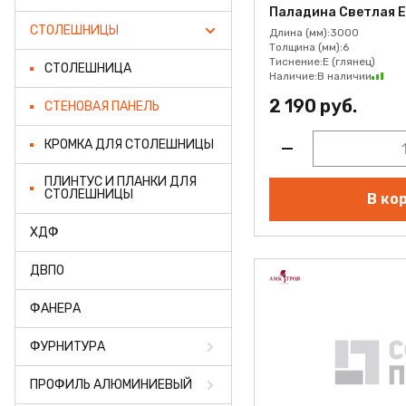
ФАНЕРА
Паладина Светлая E
СТОЛЕШНИЦЫ
Длина (мм):
3000
ФУРНИТУРА
Толщина (мм):
6
Тиснение:
E (глянец)
СТОЛЕШНИЦА
Наличие:
В наличии
ПРОФИЛЬ АЛЮМИНИЕ
2 190 руб.
СТЕНОВАЯ ПАНЕЛЬ
КЛЕЙ
КРОМКА ДЛЯ СТОЛЕШНИЦЫ
РАСПРОДАЖА
ПЛИНТУС И ПЛАНКИ ДЛЯ
СТОЛЕШНИЦЫ
В ко
НОВИНКИ
ХДФ
ДВПО
ФАНЕРА
ФУРНИТУРА
ПРОФИЛЬ АЛЮМИНИЕВЫЙ