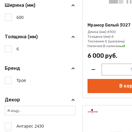
Ширина (мм)
600
Мрамор Белый 3027
Длина (мм):
4100
Толщина (мм)
Толщина (мм):
6
Тиснение:
S (шагрень)
Наличие:
В наличии
6
6 000 руб.
Бренд
Троя
В ко
Декор
Антарес 2430