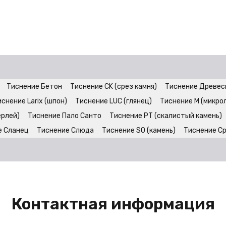
Тиснение Бетон
Тиснение CK (срез камня)
Тиснение Древес
снение Larix (шпон)
Тиснение LUC (глянец)
Тиснение M (микро
ерлей)
Тиснение Пало Санто
Тиснение PT (скалистый камень)
е Сланец
Тиснение Слюда
Тиснение SO (камень)
Тиснение С
Контактная информация