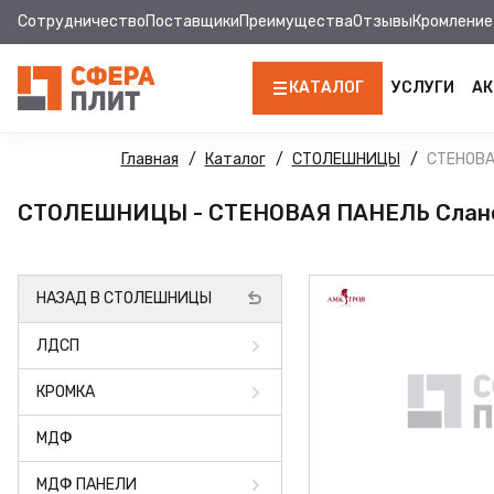
Сотрудничество
Поставщики
Преимущества
Отзывы
Кромление
КАТАЛОГ
УСЛУГИ
АК
ЛДСП
Главная
Каталог
СТОЛЕШНИЦЫ
СТЕНОВА
КРОМКА
СТОЛЕШНИЦЫ - СТЕНОВАЯ ПАНЕЛЬ Слан
МДФ
НАЗАД В СТОЛЕШНИЦЫ
МДФ ПАНЕЛИ
ЛДСП
СТОЛЕШНИЦЫ
КРОМКА
ХДФ
МДФ
ДВПО
МДФ ПАНЕЛИ