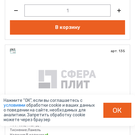
В корзину
арт. 135
Нажмите “ОК”, если вы соглашаетесь с
условиями
обработки cookie и ваших данных
Дуб Делано 135
ОК
о поведении на сайте, необходимых для
аналитики. Запретить обработку cookie
Толщина (мм):
10 мм
можете через браузер
Размер:
2750*1830
Поставщик:
ШКДП
Тиснение:
Ламель
Наличие:
В наличии