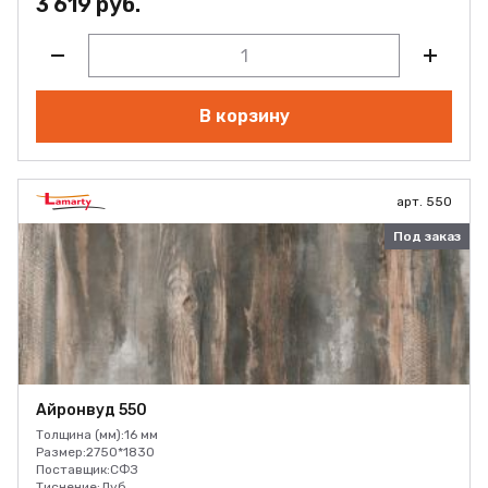
3 619 руб.
В корзину
арт. 550
Под заказ
Айронвуд 550
Толщина (мм):
16 мм
Размер:
2750*1830
Поставщик:
СФЗ
Тиснение:
Дуб