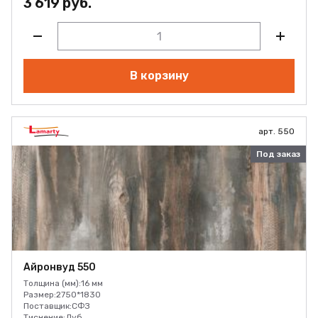
3 619 руб.
В корзину
арт. 550
Под заказ
Айронвуд 550
Толщина (мм):
16 мм
Размер:
2750*1830
Поставщик:
СФЗ
Тиснение:
Дуб