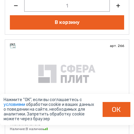
В корзину
арт. 266
Нажмите “ОК”, если вы соглашаетесь с
Дуб Апрельский Шоколад 266
условиями
обработки cookie и ваших данных
ОК
о поведении на сайте, необходимых для
Толщина (мм):
16 мм
аналитики. Запретить обработку cookie
Размер:
2750*1830
можете через браузер
Поставщик:
ВохтогаЛесДрев
Тиснение:
Ламель
Наличие:
В наличии