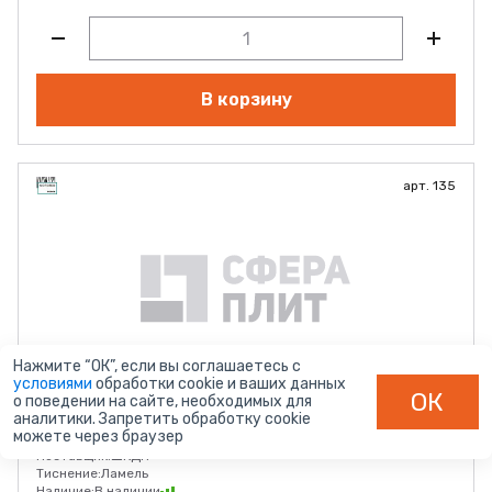
В корзину
арт. 135
Нажмите “ОК”, если вы соглашаетесь с
условиями
обработки cookie и ваших данных
Дуб Делано 135
ОК
о поведении на сайте, необходимых для
аналитики. Запретить обработку cookie
Толщина (мм):
10 мм
можете через браузер
Размер:
2750*1830
Поставщик:
ШКДП
Тиснение:
Ламель
Наличие:
В наличии