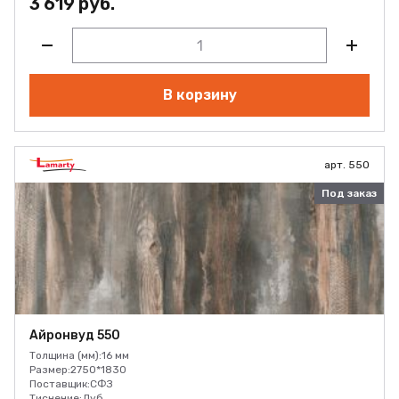
3 619 руб.
В корзину
арт. 550
Под заказ
Айронвуд 550
Толщина (мм):
16 мм
Размер:
2750*1830
Поставщик:
СФЗ
Тиснение:
Дуб