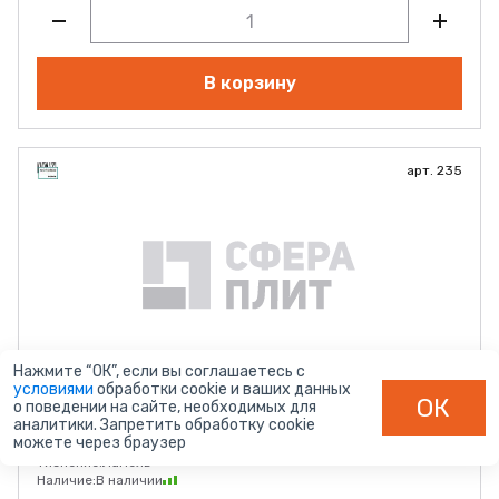
В корзину
арт. 235
Нажмите “ОК”, если вы соглашаетесь с
Сосна Винтер 235
условиями
обработки cookie и ваших данных
ОК
о поведении на сайте, необходимых для
Толщина (мм):
16 мм
аналитики. Запретить обработку cookie
Размер:
2750*1830
можете через браузер
Поставщик:
ШКДП
Тиснение:
Ламель
Наличие:
В наличии